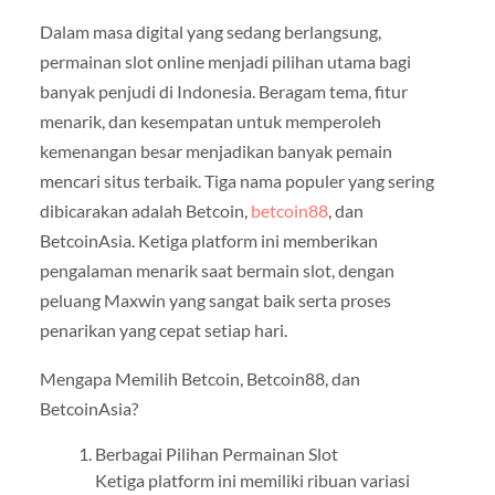
Dalam masa digital yang sedang berlangsung,
permainan slot online menjadi pilihan utama bagi
banyak penjudi di Indonesia. Beragam tema, fitur
menarik, dan kesempatan untuk memperoleh
kemenangan besar menjadikan banyak pemain
mencari situs terbaik. Tiga nama populer yang sering
dibicarakan adalah Betcoin,
betcoin88
, dan
BetcoinAsia. Ketiga platform ini memberikan
pengalaman menarik saat bermain slot, dengan
peluang Maxwin yang sangat baik serta proses
penarikan yang cepat setiap hari.
Mengapa Memilih Betcoin, Betcoin88, dan
BetcoinAsia?
Berbagai Pilihan Permainan Slot
Ketiga platform ini memiliki ribuan variasi