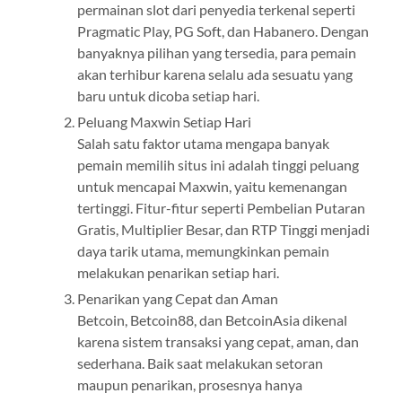
permainan slot dari penyedia terkenal seperti
Pragmatic Play, PG Soft, dan Habanero. Dengan
banyaknya pilihan yang tersedia, para pemain
akan terhibur karena selalu ada sesuatu yang
baru untuk dicoba setiap hari.
Peluang Maxwin Setiap Hari
Salah satu faktor utama mengapa banyak
pemain memilih situs ini adalah tinggi peluang
untuk mencapai Maxwin, yaitu kemenangan
tertinggi. Fitur-fitur seperti Pembelian Putaran
Gratis, Multiplier Besar, dan RTP Tinggi menjadi
daya tarik utama, memungkinkan pemain
melakukan penarikan setiap hari.
Penarikan yang Cepat dan Aman
Betcoin, Betcoin88, dan BetcoinAsia dikenal
karena sistem transaksi yang cepat, aman, dan
sederhana. Baik saat melakukan setoran
maupun penarikan, prosesnya hanya