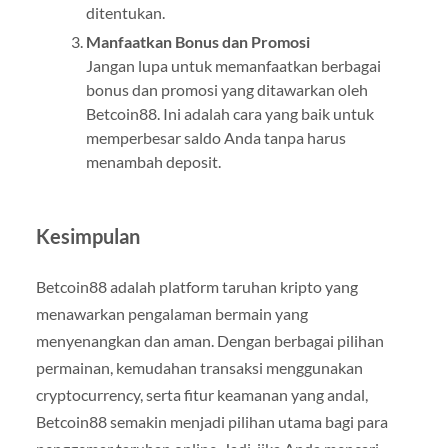
ditentukan.
Manfaatkan Bonus dan Promosi
Jangan lupa untuk memanfaatkan berbagai
bonus dan promosi yang ditawarkan oleh
Betcoin88. Ini adalah cara yang baik untuk
memperbesar saldo Anda tanpa harus
menambah deposit.
Kesimpulan
Betcoin88 adalah platform taruhan kripto yang
menawarkan pengalaman bermain yang
menyenangkan dan aman. Dengan berbagai pilihan
permainan, kemudahan transaksi menggunakan
cryptocurrency, serta fitur keamanan yang andal,
Betcoin88 semakin menjadi pilihan utama bagi para