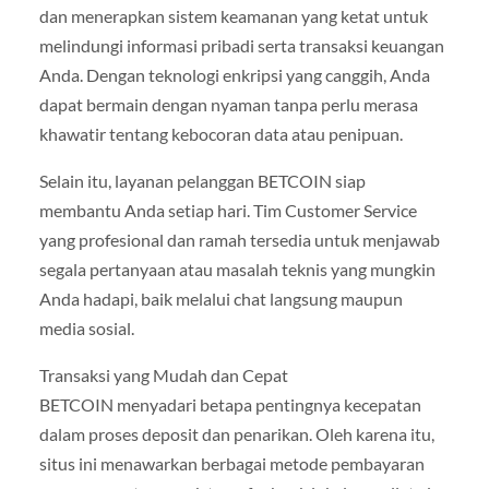
dan menerapkan sistem keamanan yang ketat untuk
melindungi informasi pribadi serta transaksi keuangan
Anda. Dengan teknologi enkripsi yang canggih, Anda
dapat bermain dengan nyaman tanpa perlu merasa
khawatir tentang kebocoran data atau penipuan.
Selain itu, layanan pelanggan BETCOIN siap
membantu Anda setiap hari. Tim Customer Service
yang profesional dan ramah tersedia untuk menjawab
segala pertanyaan atau masalah teknis yang mungkin
Anda hadapi, baik melalui chat langsung maupun
media sosial.
Transaksi yang Mudah dan Cepat
BETCOIN menyadari betapa pentingnya kecepatan
dalam proses deposit dan penarikan. Oleh karena itu,
situs ini menawarkan berbagai metode pembayaran