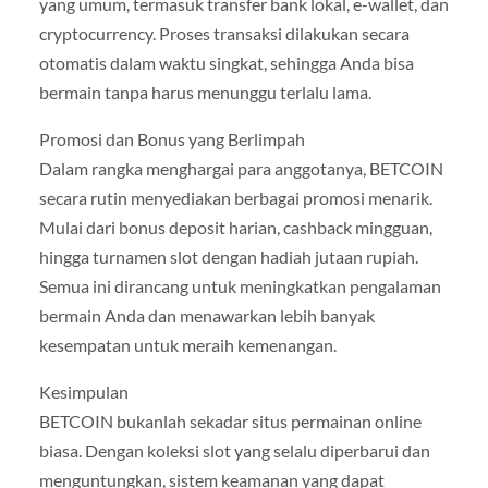
yang umum, termasuk transfer bank lokal, e-wallet, dan
cryptocurrency. Proses transaksi dilakukan secara
otomatis dalam waktu singkat, sehingga Anda bisa
bermain tanpa harus menunggu terlalu lama.
Promosi dan Bonus yang Berlimpah
Dalam rangka menghargai para anggotanya, BETCOIN
secara rutin menyediakan berbagai promosi menarik.
Mulai dari bonus deposit harian, cashback mingguan,
hingga turnamen slot dengan hadiah jutaan rupiah.
Semua ini dirancang untuk meningkatkan pengalaman
bermain Anda dan menawarkan lebih banyak
kesempatan untuk meraih kemenangan.
Kesimpulan
BETCOIN bukanlah sekadar situs permainan online
biasa. Dengan koleksi slot yang selalu diperbarui dan
menguntungkan, sistem keamanan yang dapat