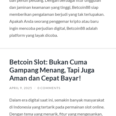
dan penuh peluang. Dengan berbagai fitur unggulan
dan jaminan keamanan yang tinggi, Betcoin88 siap
memberikan pengalaman berjudi yang tak terlupakan.
Apakah Anda seorang penggemar kripto atau baru
ingin mencoba perjudian digital, Betcoin88 adalah
platform yang layak dicoba.
Betcoin Slot: Bukan Cuma
Gampang Menang, Tapi Juga
Aman dan Cepat Bayar!
APRIL 9, 2025
/
0 COMMENTS
Dalam era digital saat ini, semakin banyak masyarakat
di Indonesia yang tertarik pada permainan slot online.
Dengan tema yang menarik, fitur yang mengesankan,