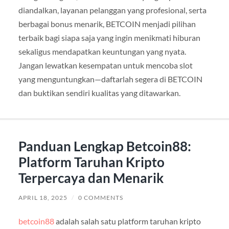
diandalkan, layanan pelanggan yang profesional, serta
berbagai bonus menarik, BETCOIN menjadi pilihan
terbaik bagi siapa saja yang ingin menikmati hiburan
sekaligus mendapatkan keuntungan yang nyata.
Jangan lewatkan kesempatan untuk mencoba slot
yang menguntungkan—daftarlah segera di BETCOIN
dan buktikan sendiri kualitas yang ditawarkan.
Panduan Lengkap Betcoin88:
Platform Taruhan Kripto
Terpercaya dan Menarik
APRIL 18, 2025
/
0 COMMENTS
betcoin88
adalah salah satu platform taruhan kripto