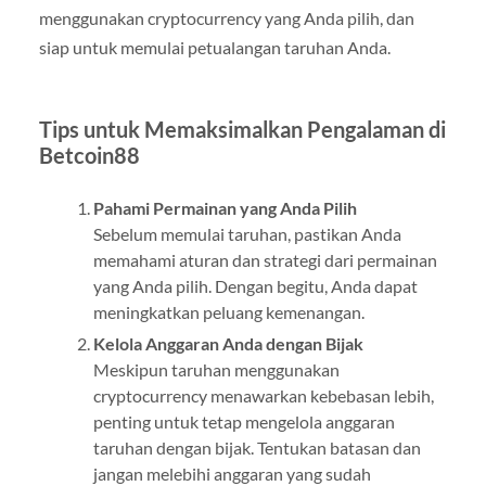
menggunakan cryptocurrency yang Anda pilih, dan
siap untuk memulai petualangan taruhan Anda.
Tips untuk Memaksimalkan Pengalaman di
Betcoin88
Pahami Permainan yang Anda Pilih
Sebelum memulai taruhan, pastikan Anda
memahami aturan dan strategi dari permainan
yang Anda pilih. Dengan begitu, Anda dapat
meningkatkan peluang kemenangan.
Kelola Anggaran Anda dengan Bijak
Meskipun taruhan menggunakan
cryptocurrency menawarkan kebebasan lebih,
penting untuk tetap mengelola anggaran
taruhan dengan bijak. Tentukan batasan dan
jangan melebihi anggaran yang sudah