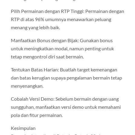
Pilih Permainan dengan RTP Tinggi: Permainan dengan
RTP di atas 96% umumnya menawarkan peluang
menang yang lebih baik.
Manfaatkan Bonus dengan Bijak: Gunakan bonus
untuk meningkatkan modal, namun penting untuk
tetap mengontrol diri saat bermain.
Tentukan Batas Harian: Buatlah target kemenangan
dan batas kerugian supaya pengalaman bermain tetap
menyenangkan.
Cobalah Versi Demo: Sebelum bermain dengan uang
sungguhan, manfaatkan versi demo untuk memahami
pola dan fitur permainan.
Kesimpulan