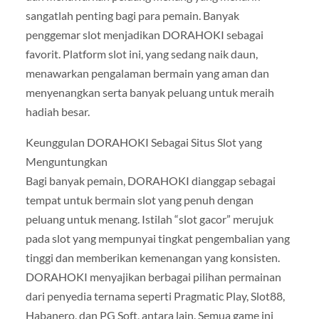
sangatlah penting bagi para pemain. Banyak
penggemar slot menjadikan DORAHOKI sebagai
favorit. Platform slot ini, yang sedang naik daun,
menawarkan pengalaman bermain yang aman dan
menyenangkan serta banyak peluang untuk meraih
hadiah besar.
Keunggulan DORAHOKI Sebagai Situs Slot yang
Menguntungkan
Bagi banyak pemain, DORAHOKI dianggap sebagai
tempat untuk bermain slot yang penuh dengan
peluang untuk menang. Istilah “slot gacor” merujuk
pada slot yang mempunyai tingkat pengembalian yang
tinggi dan memberikan kemenangan yang konsisten.
DORAHOKI menyajikan berbagai pilihan permainan
dari penyedia ternama seperti Pragmatic Play, Slot88,
Habanero, dan PG Soft, antara lain. Semua game ini