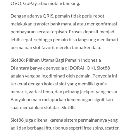
OVO, GoPay, atau mobile banking.
Dengan adanya QRIS, pemain tidak perlu repot
melakukan transfer bank manual atau mengonfirmasi
pembayaran secara terpisah. Proses deposit menjadi
lebih cepat, sehingga pemain bisa langsung menikmati
permainan slot favorit mereka tanpa kendala.
Slot88: Pilihan Utama Bagi Pemain Indonesia
Di antara banyak penyedia di DORAHOKI, Slot88
adalah yang paling diminati oleh pemain. Penyedia ini
terkenal dengan koleksi slot yang memiliki grafis
menarik, variasi tema, dan peluang jackpot yang besar.
Banyak pemain melaporkan kemenangan signifikan
saat memainkan slot dari Slot88.
Slot88 juga dikenal karena sistem permainannya yang
adil dan berbagai fitur bonus seperti free spins, scatter,