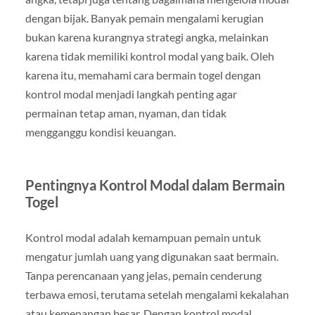
dengan bijak. Banyak pemain mengalami kerugian
bukan karena kurangnya strategi angka, melainkan
karena tidak memiliki kontrol modal yang baik. Oleh
karena itu, memahami cara bermain togel dengan
kontrol modal menjadi langkah penting agar
permainan tetap aman, nyaman, dan tidak
mengganggu kondisi keuangan.
Pentingnya Kontrol Modal dalam Bermain
Togel
Kontrol modal adalah kemampuan pemain untuk
mengatur jumlah uang yang digunakan saat bermain.
Tanpa perencanaan yang jelas, pemain cenderung
terbawa emosi, terutama setelah mengalami kekalahan
atau kemenangan besar. Dengan kontrol modal,