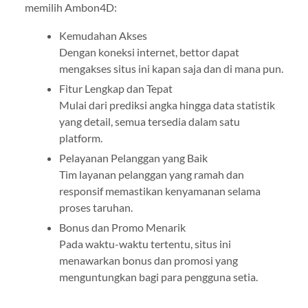
memilih Ambon4D:
Kemudahan Akses
Dengan koneksi internet, bettor dapat
mengakses situs ini kapan saja dan di mana pun.
Fitur Lengkap dan Tepat
Mulai dari prediksi angka hingga data statistik
yang detail, semua tersedia dalam satu
platform.
Pelayanan Pelanggan yang Baik
Tim layanan pelanggan yang ramah dan
responsif memastikan kenyamanan selama
proses taruhan.
Bonus dan Promo Menarik
Pada waktu-waktu tertentu, situs ini
menawarkan bonus dan promosi yang
menguntungkan bagi para pengguna setia.