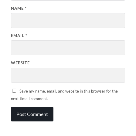
NAME
*
EMAIL
*
WEBSITE
Save my name, email, and website in this browser for the
next time I comment.