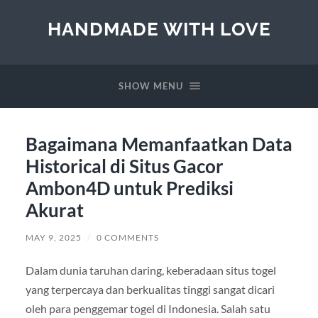
HANDMADE WITH LOVE
SHOW MENU
Bagaimana Memanfaatkan Data
Historical di Situs Gacor
Ambon4D untuk Prediksi
Akurat
MAY 9, 2025
/
0 COMMENTS
Dalam dunia taruhan daring, keberadaan situs togel
yang terpercaya dan berkualitas tinggi sangat dicari
oleh para penggemar togel di Indonesia. Salah satu