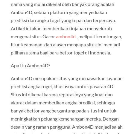
nama yang mulai dikenal oleh banyak orang adalah
Ambon4D, sebuah platform yang menyediakan
prediksi dan angka togel yang tepat dan terpercaya.
Artikel ini akan memberikan tinjauan menyeluruh
mengenai situs Gacor
ambon4d
, meliputi keuntungan,
fitur, keamanan, dan alasan mengapa situs ini menjadi
pilihan utama bagi para bettor togel di Indonesia.
Apa Itu Ambon4D?
Ambon4D merupakan situs yang menawarkan layanan
prediksi angka togel, khususnya untuk pasaran 4D.
Situs ini dikenal karena reputasinya yang kuat dan
akurat dalam memberikan angka prediksi, sehingga
banyak bettor yang bergantung pada situs ini untuk
meningkatkan peluang kemenangan mereka. Dengan
desain yang ramah pengguna, Ambon4D menjadi salah