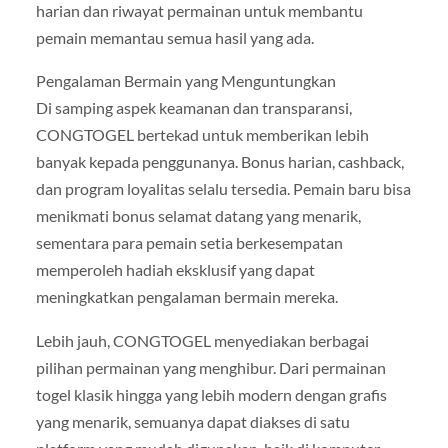
harian dan riwayat permainan untuk membantu
pemain memantau semua hasil yang ada.
Pengalaman Bermain yang Menguntungkan
Di samping aspek keamanan dan transparansi,
CONGTOGEL bertekad untuk memberikan lebih
banyak kepada penggunanya. Bonus harian, cashback,
dan program loyalitas selalu tersedia. Pemain baru bisa
menikmati bonus selamat datang yang menarik,
sementara para pemain setia berkesempatan
memperoleh hadiah eksklusif yang dapat
meningkatkan pengalaman bermain mereka.
Lebih jauh, CONGTOGEL menyediakan berbagai
pilihan permainan yang menghibur. Dari permainan
togel klasik hingga yang lebih modern dengan grafis
yang menarik, semuanya dapat diakses di satu